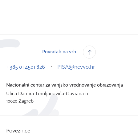
Povratak na vrh
·
+385 01 4501 826
PISA@ncvvo.hr
Nacionalni centar za vanjsko vrednovanje obrazovanja
Ulica Damira Tomljanovića-Gavrana 11
10020 Zagreb
Poveznice