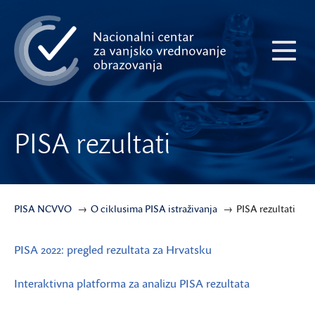
Preskoči
na
glavni
Pokaži
sadržaj
meni
PISA rezultati
PISA NCVVO
O ciklusima PISA istraživanja
PISA rezultati
PISA 2022: pregled rezultata za Hrvatsku
Interaktivna platforma za analizu PISA rezultata