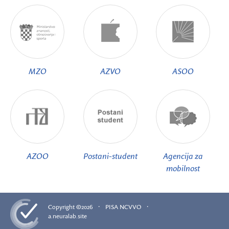
MZO
AZVO
ASOO
AZOO
Postani-student
Agencija za
mobilnost
·
·
Copyright ©2026
PISA NCVVO
a.neuralab.site