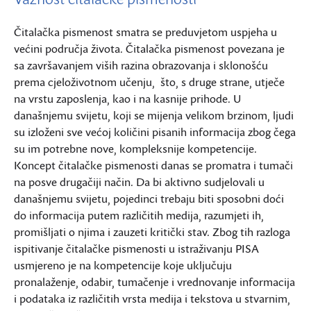
Čitalačka pismenost smatra se preduvjetom uspjeha u
većini područja života. Čitalačka pismenost povezana je
sa završavanjem viših razina obrazovanja i sklonošću
prema cjeloživotnom učenju, što, s druge strane, utječe
na vrstu zaposlenja, kao i na kasnije prihode. U
današnjemu svijetu, koji se mijenja velikom brzinom, ljudi
su izloženi sve većoj količini pisanih informacija zbog čega
su im potrebne nove, kompleksnije kompetencije.
Koncept čitalačke pismenosti danas se promatra i tumači
na posve drugačiji način. Da bi aktivno sudjelovali u
današnjemu svijetu, pojedinci trebaju biti sposobni doći
do informacija putem različitih medija, razumjeti ih,
promišljati o njima i zauzeti kritički stav. Zbog tih razloga
ispitivanje čitalačke pismenosti u istraživanju PISA
usmjereno je na kompetencije koje uključuju
pronalaženje, odabir, tumačenje i vrednovanje informacija
i podataka iz različitih vrsta medija i tekstova u stvarnim,