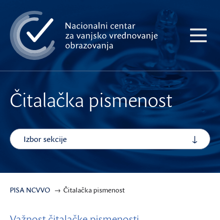
Preskoči
na
glavni
Pokaži
sadržaj
meni
Čitalačka pismenost
Izbor sekcije
PISA NCVVO
Čitalačka pismenost
Važnost čitalačke pismenosti