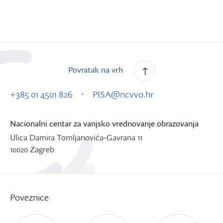
Povratak na vrh
·
+385 01 4501 826
PISA@ncvvo.hr
Nacionalni centar za vanjsko vrednovanje obrazovanja
Ulica Damira Tomljanovića-Gavrana 11
10020 Zagreb
Poveznice