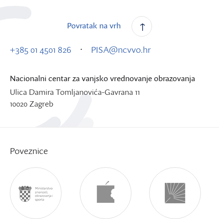
Povratak na vrh
·
+385 01 4501 826
PISA@ncvvo.hr
Nacionalni centar za vanjsko vrednovanje obrazovanja
Ulica Damira Tomljanovića-Gavrana 11
10020 Zagreb
Poveznice