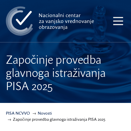
Preskoči
na
glavni
Pokaži
sadržaj
meni
Započinje provedba
glavnoga istraživanja
PISA 2025
PISA NCVVO
Novosti
Započinje provedba glavnoga istraživanja PISA 2025